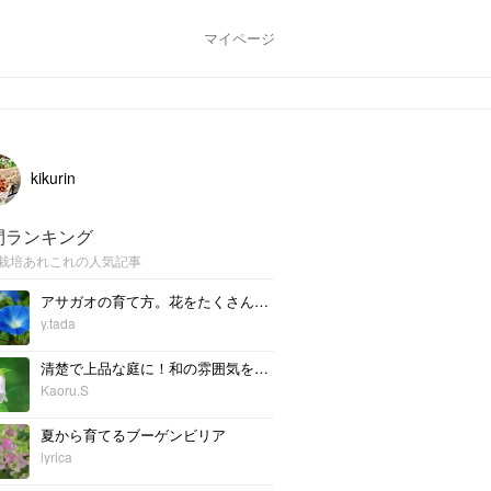
マイページ
kikurin
間ランキング
栽培あれこれの人気記事
アサガオの育て方。花をたくさん咲かせる方法や種の収穫方法
y.tada
清楚で上品な庭に！和の雰囲気を持つ植物の魅力～春・夏～
Kaoru.S
夏から育てるブーゲンビリア
lyrica