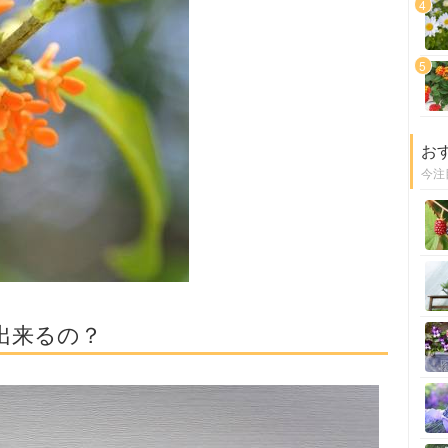
4
5
お
今注
出来るの？