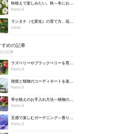
秋植えで楽しみたい。秋～冬におすすめの花9選
Kaoru.S
ランタナ（七変化）の育て方。花が終わったあとの切り戻し方法や花の増やし方
y.tada
すすめの記事
目の記事
ラズベリーやブラックベリーを育ててみよう！使い方もご紹介
Kaoru.S
雑貨と植物のコーディネートを楽しもう！
Kaoru.S
寄せ植えのお手入れ方法～植物の植え替えとメンテナンス
Kaoru.S
五感で楽しむガーデニング～香りを楽しむ植物を植えてみよう
Kaoru.S