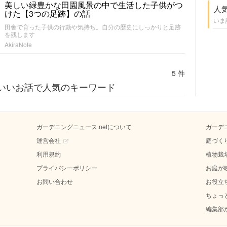
美しい緑豊かな田園風景の中で生活した子供がつ
人
けた【3つの足跡】の話
いま
田舎で育った子供の行動や気持ち。自分の歴史にしっかりと足跡
を残します
AkiraNote
5 件
いいお話で人気のキーワード
ガーデニングニュース.netについて
ガーデ
運営会社
庭づく
利用規約
植物栽
プライバシーポリシー
お庭が
お問い合わせ
お役立
ちょっ
編集部