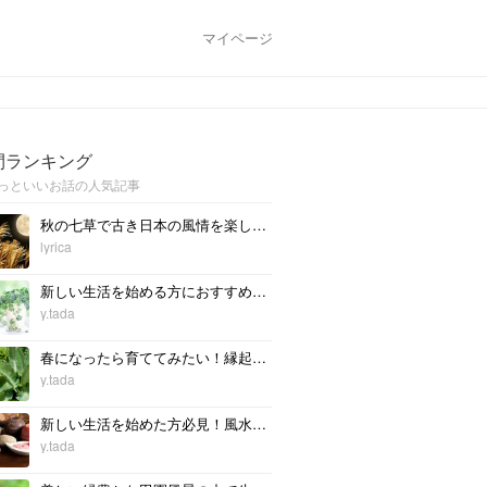
マイページ
間ランキング
っといいお話の人気記事
秋の七草で古き日本の風情を楽しもう
lyrica
新しい生活を始める方におすすめ！風水に良い観葉植物の種類や育て方
y.tada
春になったら育ててみたい！縁起のいい植物6選
y.tada
新しい生活を始めた方必見！風水によいお花と育て方とは。
y.tada