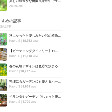
美しい緑豊かな田園風景の中で生活した子供がつけた【3つの足跡】の話
AkiraNote
すすめの記事
目の記事
秋になったら楽しみたい和の植物。どんなものがある？
Kaoru.S
|
18,763
view
【ガーデニングダイアリー】11月・12月の庭仕事
Kaoru.S
|
11,618
view
春の花壇デザインは色彩で決まる！失敗しないおしゃれな庭づくりとは？
kikurin
|
28,277
view
料理にもガーデンにも使えるハーブ。ローズマリーの育て方と楽しみ方
Kaoru.S
|
8,969
view
ベランダやガーデンでちょっと優雅に。グランピング気分を楽しもう！
Kaoru.S
|
4,720
view