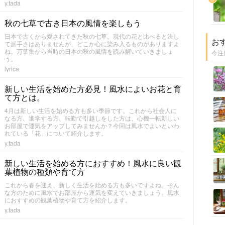
y.tada
秋の七草で古き日本の風情を楽しもう
日本で古くから愛されてきた秋の七草。現代の花と比べると決し
お
て派手さはありませんが、どこか心に染み入るものがありますよ
ね。万葉集から当時の日本の秋の風情を読み解いていきましょ
今注
う。
lyrica
新しい生活を始めた方必見！風水によいお花と育
て方とは。
4月は新しい生活を始める方も多い季節です。これから社会人に
なる方、進学する方、転勤で引越しをした方は、心機一転新しい
お部屋で運気をアップしてみませんか？今回は風水でよいといわ
れている「花」について紹介します。
y.tada
新しい生活を始める方におすすめ！風水に良い観
葉植物の種類や育て方
これから春を迎え、新しく生活を始める方も多いですよね。そん
な方のために風水でお部屋から運気を変えていきましょう。風水
におすすめの観葉植物や育て方を紹介します。
y.tada