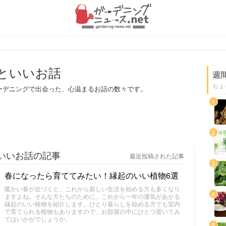
といいお話
週
ちょ
ーデニングで出会った、心温まるお話の数々です。
1
2
いいお話の記事
最近投稿された記事
3
春になったら育ててみたい！縁起のいい植物6選
暖かい春が近づくと、これから新しい生活を始める方も多くなり
4
ますよね。そんな方たちのために、これから一年の運気があがる
縁起のいい植物を紹介します。ひとり暮らしを始める方でも室内
で育てられる植物もありますので、お部屋の中にひとつ置いてみ
てはいかがでしょうか。
5