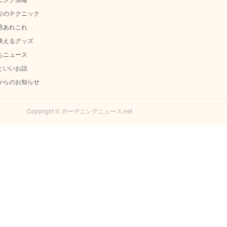
りのテクニック
培あれこれ
映えるグッズ
ちニュース
といいお話
からのお知らせ
Copyright © ガーデニングニュース.net