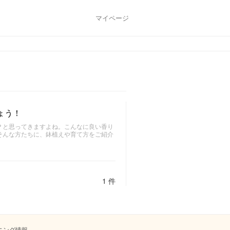
マイページ
ょう！
？と思ってきますよね。こんなに良い香り
そんな方たちに、鉢植えや育て方をご紹介
1 件
ニング情報