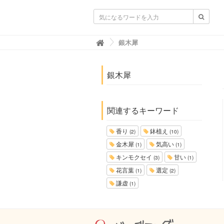
ガーデニングニュース.net
銀木犀

銀木犀
関連するキーワード
香り
鉢植え
(2)
(10)
金木犀
気高い
(1)
(1)
キンモクセイ
甘い
(3)
(1)
花言葉
選定
(1)
(2)
謙虚
(1)