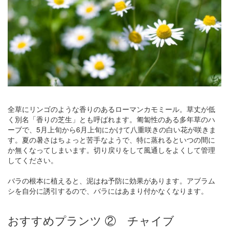
全草にリンゴのような香りのあるローマンカモミール。草丈が低
く別名「香りの芝生」とも呼ばれます。匍匐性のある多年草のハ
ーブで、5月上旬から6月上旬にかけて八重咲きの白い花が咲きま
す。夏の暑さはちょっと苦手なようで、特に蒸れるといつの間に
か無くなってしまいます。切り戻りをして風通しをよくして管理
してください。
バラの根本に植えると、泥はね予防に効果があります。アブラム
シを自分に誘引するので、バラにはあまり付かなくなります。
おすすめプランツ ② チャイブ