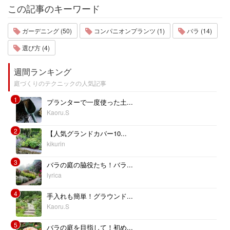
この記事のキーワード
ガーデニング (50)
コンパニオンプランツ (1)
バラ (14)
選び方 (4)
週間ランキング
庭づくりのテクニックの人気記事
1
プランターで一度使った土...
Kaoru.S
2
【人気グランドカバー10...
kikurin
3
バラの庭の脇役たち！バラ...
lyrica
4
手入れも簡単！グラウンド...
Kaoru.S
5
バラの庭を目指して！初め...