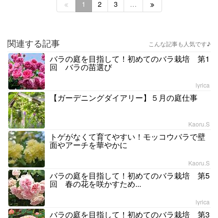
1
2
3
…
関連する記事
こんな記事も人気です♪
バラの庭を目指して！初めてのバラ栽培 第1
回 バラの苗選び
lyrica
【ガーデニングダイアリー】５月の庭仕事
Kaoru.S
トゲがなくて育てやすい！モッコウバラで壁
面やアーチを華やかに
Kaoru.S
バラの庭を目指して！初めてのバラ栽培 第5
回 春の花を咲かすため...
lyrica
バラの庭を目指して！初めてのバラ栽培 第3