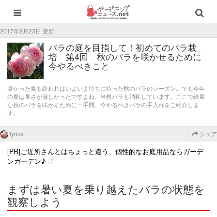
2017年8月23日 更新
バラの庭を目指して！初めてのバラ栽
培 第4回 秋のバラを咲かせるために
今やるべきこと
暑かった夏も終わればいよいよ待ちに待った秋のバラのシーズン。でも今年
の夏は暑さが厳しかったですよね。当然バラも消耗しています。ここで綺麗
な秋のバラを咲かすために一手間。今やるべきバラの手入れをご紹介しま
す。
lyrica
シェア
[PR]ご近所さんとはちょっと違う、個性的なお庭用品ならガーデ
ンガーデン♪
まずは暑い夏を乗り越えたバラの状態を
観察しよう