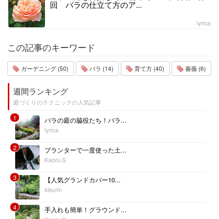
回 バラの仕立て方のア...
lyrica
この記事のキーワード
ガーデニング (50)
バラ (14)
育て方 (40)
薔薇 (6)
週間ランキング
庭づくりのテクニックの人気記事
1
バラの庭の脇役たち！バラ...
lyrica
2
プランターで一度使った土...
Kaoru.S
3
【人気グランドカバー10...
kikurin
4
手入れも簡単！グラウンド...