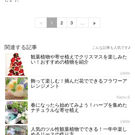
1
2
3
…
関連する記事
こんな記事も人気です♪
観葉植物や寄せ植えでクリスマスを楽しみた
い！おすすめの植物を紹介
y.tada
飾って楽しむ！摘んだ花でできるフラワーア
レンジメント
Kaoru.S
春になったら始めてみよう！ハーブを集めた
ナチュラルな寄せ植え
y.tada
人気のツル性観葉植物でできる！一年中楽し
めるリースの作り方