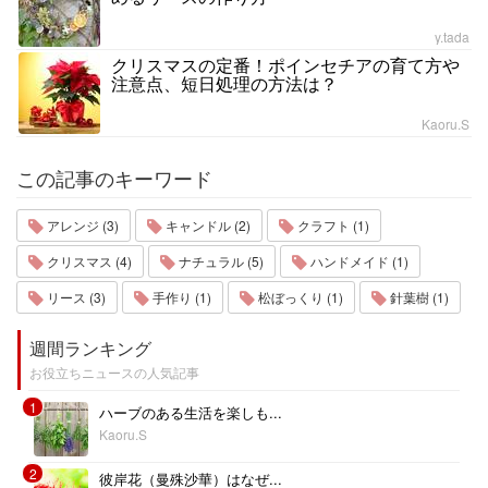
y.tada
クリスマスの定番！ポインセチアの育て方や
注意点、短日処理の方法は？
Kaoru.S
この記事のキーワード
アレンジ (3)
キャンドル (2)
クラフト (1)
クリスマス (4)
ナチュラル (5)
ハンドメイド (1)
リース (3)
手作り (1)
松ぼっくり (1)
針葉樹 (1)
週間ランキング
お役立ちニュースの人気記事
1
ハーブのある生活を楽しも...
Kaoru.S
2
彼岸花（曼殊沙華）はなぜ...