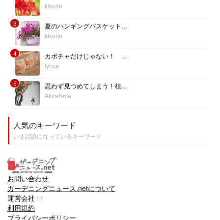
kikurin
3
夏のハンギングバスケット...
kikurin
4
カボチャだけじゃない！ ...
lyrica
5
思わず見つめてしまう！植...
AkiraNote
人気のキーワード
いま話題になっているキーワード
お問い合わせ
ガーデニングニュース.netについて
運営会社
利用規約
プライバシーポリシー