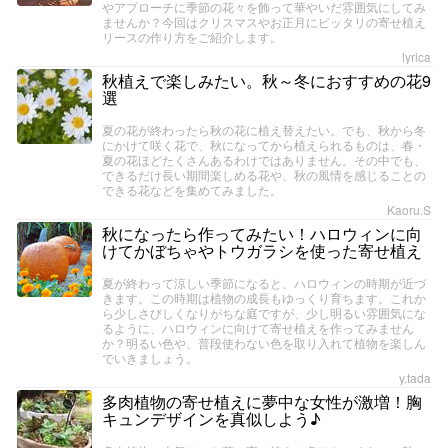
やアプローチに季節の花々を飾って華やいだ雰囲気にしてみ
ませんか？今回はクリスマスやお正月にピッタリの寄せ植え
リースの作り方をご紹介します。
lyrica
秋植えで楽しみたい。秋～冬におすすめの花9
選
夏の花が終わったら秋の花に植え替えたい。でも、秋から冬
にかけて咲く花で、秋になってから植えられるものは、春・
夏の花ほどたくさんあるわけではありません。その中でも、
できるだけ長い期間楽しめる花や、秋の風情を感じることの
できる花などを集めてみました。
Kaoru.S
秋になったら作ってみたい！ハロウィンに向
けてかぼちゃやトウガラシを使った寄せ植え
夏が終わって涼しい季節になると、ハロウィンの時期が近づ
きます。この時期は植物の成長もゆっくり育ちます。これか
ら少しさびしくなりがちな庭ですが、少し明るい雰囲気にな
るように、ハロウィンに向けて寄せ植えを作ってみません
か？明るい色や、普段使わない色を取り入れて植物を楽しん
でいきましょう。
y.tada
多肉植物の寄せ植えに夢中な女性が激増！胸
キュンデザインを真似しよう♪