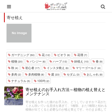
寄せ植え
ガーデニング
花
ビオラ
花壇
(50)
(12)
(6)
(7)
植物
パンジー
ハーブ
鉢植え
春
(20)
(6)
(13)
(10)
(9)
秋
初心者
インスタ映え
マリーゴールド
(4)
(17)
(6)
(4)
多肉
多肉植物
庭
セダム
おしゃれ
(2)
(8)
(23)
(3)
(8)
ナチュラル
100均
(5)
(2)
寄せ植えのお手入れ方法～植物の植え替えと
メンテナンス
寄せ植えを作った後のお手入れ、どうしていますか？花がた
くさん咲いている見頃を過ぎて、1種類、また1種類と枯れる
植物が出てくると必要なのが植え替えです。そのまま残して