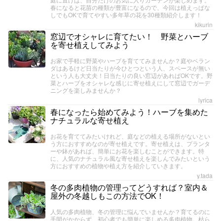
春になると花苗の種類が豊富になるので、今回は植えっぱな
しでもOKで育てやすい多年草の花を30種類紹介します！
kikurin
窓辺でオシャレに育てたい！ 野菜とハーブ
を寄せ植えしてみよう
お家で手軽に野菜やハーブを育ててみませんか？庭やベラン
ダはあるけど日当たりが今ひとつという人、スペースが無い
という人も大丈夫！日当たりの良い窓辺があればOKです。野
菜とハーブをオシャレな感じに寄せ植えにして窓辺でガーデ
ニングを楽しみませんか？
lyrica
春になったら始めてみよう！ハーブを集めた
ナチュラルな寄せ植え
お花を育ててみたいけれど、庭などの植える場所がないとい
う方におすすめなのが寄せ植えです。寄せ植えは、プランタ
ーや鉢があれば、簡単にお花を楽しむことができます。特
に、人気のナチュラル風な寄せ植えを楽しんでみたいという
方におすすめの植物や植え方を紹介していきます。
y.tada
冬の多肉植物の管理ってどうすれば？室内＆
屋外の冬越しもこの方法でOK！
人気の多肉植物、冬の管理に悩んでいませんか？育てるのに
手間がかからず、初心者でも簡単に楽しめる多肉植物。枯ら