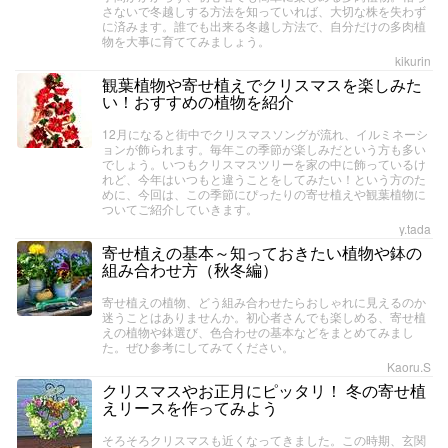
さないで冬越しする方法を知っていれば、大切な株を失わず
に済みます。誰でも出来る冬越し方法で、自分だけの多肉植
物を大事に育ててみましょう。
kikurin
観葉植物や寄せ植えでクリスマスを楽しみた
い！おすすめの植物を紹介
12月になると街中でクリスマスソングが流れ、イルミネーシ
ョンが飾られます。毎年この季節が楽しみだという方も多い
でしょう。いつもクリスマスツリーを家の中に飾っているけ
れど、今年はいつもと違うことをしてみたい！という方のた
めに、今回は、この季節にぴったりの寄せ植えや観葉植物に
ついてご紹介していきます。
y.tada
寄せ植えの基本～知っておきたい植物や鉢の
組み合わせ方（秋冬編）
寄せ植えの植物、どう組み合わせたらおしゃれに見えるのか
迷うことはありませんか。初心者さんでも楽しめる、寄せ植
えの植物や鉢選び、色合わせの基本などをまとめてみまし
た。ぜひ参考にしてみてください。
Kaoru.S
クリスマスやお正月にピッタリ！ 冬の寄せ植
えリースを作ってみよう
そろそろクリスマスも近くなってきました。この時期、玄関