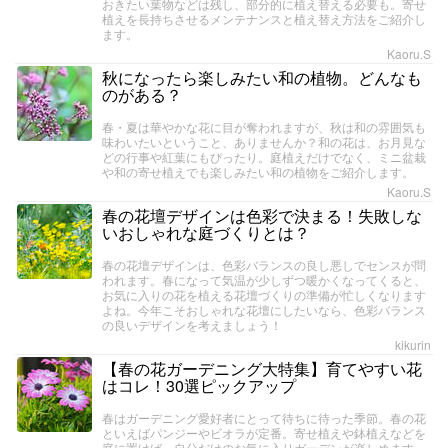
おきたい葉物などは残し、部分的に植え替える必要も。寄せ
植えを長持ちさせるメンテナンスと植え替え方法をご紹介し
ます。
Kaoru.S
秋になったら楽しみたい和の植物。どんなも
のがある？
春・夏は華やかな花に目が奪われますが、秋は和の雰囲気も
味わいたいということ、ありませんか？和の花は、お月見な
どの行事や紅葉にもぴったり。庭植えだけでなく、ミニ盆栽
や和の寄せ植えでも楽しみたい和の植物をご紹介します。
Kaoru.S
春の花壇デザインは色彩で決まる！失敗しな
いおしゃれな庭づくりとは？
春の花壇デザインは、色彩バランスの良し悪しでセンスが問
われます。春になって気温が少しずつ暖かくなってくると、
お気に入りの花を植える花壇づくりの準備が忙しくなります
よね。今年こそおしゃれな花壇にしたいなら、色彩バランス
の良いデザインを考えましょう！
kikurin
【春の花ガーデニング大特集】育てやすい花
はコレ！30選ピックアップ
春はガーデニング愛好者にとって待ちに待った季節。春の花
といえばパンジーやビオラが定番。寄せ植えや鉢植えなどを
庭に置けば、自分だけのお気に入りガーデンが楽しめます。