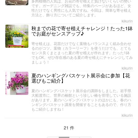
多肉植物の人気は、お花の寄せ植えと負けないくらいの勢い
です。ガーデニング雑誌でも、特集のページがあるほど、女
性だけでなく男性にも人気ですね。今回は、簡単な寄せ植え
方法と、飾り方についてご紹介します。
kikurin
秋までの花で寄せ植えチャレンジ！たった1鉢
でお庭がセンスアップ♪
寄せ植えは、花苗だけでなく葉物もバランスよく組み合わせ
るのがコツ。葉物（カラーリーフ）を使うだけでも、とても
センス良くまとまった夏の寄せ植えが作れます。たった1鉢
でもOK。ぜひ存在感のある夏の寄せ植えにチャレンジしてみ
ましょう！
kikurin
夏のハンギングバスケット展示会に参加【花
選びもご紹介】
夏のハンギングバスケット展示会の講師をしました。岩手県
大船渡市に、世界の椿館という珍しい椿を管理している施設
があります。夏のハンギングバスケットのほかにも、春のハ
ンギングバスケット講座を開催することもあるので、作り方
もご紹介しますね！
kikurin
21 件