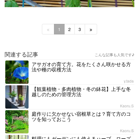
1
2
3
関連する記事
こんな記事も人気です♪
アサガオの育て方。花をたくさん咲かせる方
法や種の収穫方法
y.tada
【観葉植物・多肉植物・冬の鉢花】上手な冬
越しのための管理方法
Kaoru.S
庭作りに欠かせない宿根草とは？育て方のコ
ツを知っておこう
Kaoru.S
料理にもガーデンにも使えるハーブ。ローズ