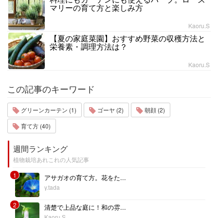
マリーの育て方と楽しみ方
Kaoru.S
【夏の家庭菜園】おすすめ野菜の収穫方法と
栄養素・調理方法は？
Kaoru.S
この記事のキーワード
グリーンカーテン (1)
ゴーヤ (2)
朝顔 (2)
育て方 (40)
週間ランキング
植物栽培あれこれの人気記事
1
アサガオの育て方。花をた...
y.tada
2
清楚で上品な庭に！和の雰...
Kaoru.S