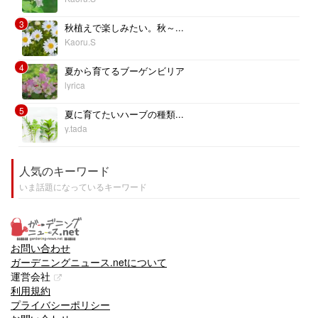
3
秋植えで楽しみたい。秋～...
Kaoru.S
4
夏から育てるブーゲンビリア
lyrica
5
夏に育てたいハーブの種類...
y.tada
人気のキーワード
いま話題になっているキーワード
お問い合わせ
ガーデニングニュース.netについて
運営会社
利用規約
プライバシーポリシー