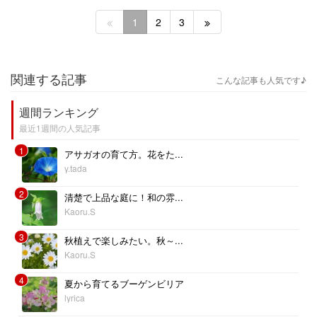
1
2
3
関連する記事
こんな記事も人気です♪
週間ランキング
最近1週間の人気記事
1
アサガオの育て方。花をた...
y.tada
2
清楚で上品な庭に！和の雰...
Kaoru.S
3
秋植えで楽しみたい。秋～...
Kaoru.S
4
夏から育てるブーゲンビリア
lyrica