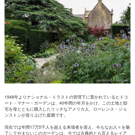
1948年よりナショナル・トラストの管理下に置かれているヒドコ
ート・マナー・ガーデンは、40年間の年月をかけ、この土地と邸
宅を母とともに購入したリッチなアメリカ人、ローレンス・ジョ
ンストンが造り上げた庭園です。
現在では年間17万5千人を超える来場者を迎え、今もなお人々を魅
了してやまないこのガーデンは、今では古典的とも言えるレイア