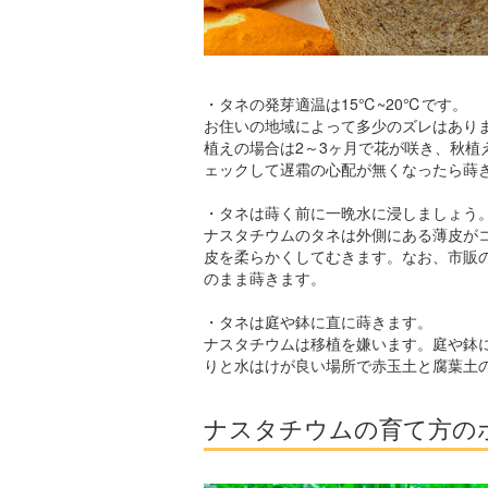
・タネの発芽適温は15℃~20℃です。
お住いの地域によって多少のズレはありま
植えの場合は2～3ヶ月で花が咲き、秋
ェックして遅霜の心配が無くなったら蒔
・タネは蒔く前に一晩水に浸しましょう
ナスタチウムのタネは外側にある薄皮が
皮を柔らかくしてむきます。なお、市販
のまま蒔きます。
・タネは庭や鉢に直に蒔きます。
ナスタチウムは移植を嫌います。庭や鉢に
りと水はけが良い場所で赤玉土と腐葉土
ナスタチウムの育て方の