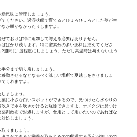
乾燥気味に管理しましょう。
げてください。過湿状態で育てるとひょろひょろとした茎が生
かなか咲かなかったりしますよ。
混ぜておけば特に追加して与える必要はありません。
っぱばかり茂ります。特に窒素分の多い肥料は控えてくださ
を2週間に1度程度にしましょう。ただし高温時は与えないよう
の半分まで切り戻しましょう。
に移動させるなどなるべく涼しい場所で夏越しをさせましょ
けてくれますよ。
意しましょう。
と葉に小さな白いスポットができるので、見つけたら水やりの
霧吹きで水を吹きかけると駆除できますよ。ナメクジは見つけ
は薬剤散布で対処しますが、食用として用いたいのであればな
に対処しましょう。
み取りましょう。
。タネができると栄養が取られるので収穫する予定が無いので