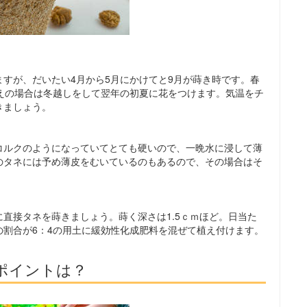
すが、だいたい4月から5月にかけてと9月が蒔き時です。春
植えの場合は冬越しをして翌年の初夏に花をつけます。気温をチ
きましょう。
。
コルクのようになっていてとても硬いので、一晩水に浸して薄
のタネには予め薄皮をむいているのもあるので、その場合はそ
直接タネを蒔きましょう。蒔く深さは1.5ｃｍほど。日当た
の割合が6：4の用土に緩効性化成肥料を混ぜて植え付けます。
ポイントは？