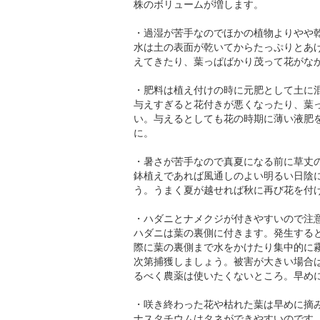
株のボリュームが増します。
・過湿が苦手なのでほかの植物よりやや
水は土の表面が乾いてからたっぷりとあ
えてきたり、葉っぱばかり茂って花がな
・肥料は植え付けの時に元肥として土に
与えすぎると花付きが悪くなったり、葉
い。与えるとしても花の時期に薄い液肥
に。
・暑さが苦手なので真夏になる前に草丈
鉢植えであれば風通しのよい明るい日陰
う。うまく夏が越せれば秋に再び花を付
・ハダニとナメクジが付きやすいので注
ハダニは葉の裏側に付きます。発生する
際に葉の裏側まで水をかけたり集中的に
次第捕獲しましょう。被害が大きい場合
るべく農薬は使いたくないところ。早め
・咲き終わった花や枯れた葉は早めに摘
ナスタチウムはタネができやすいのです