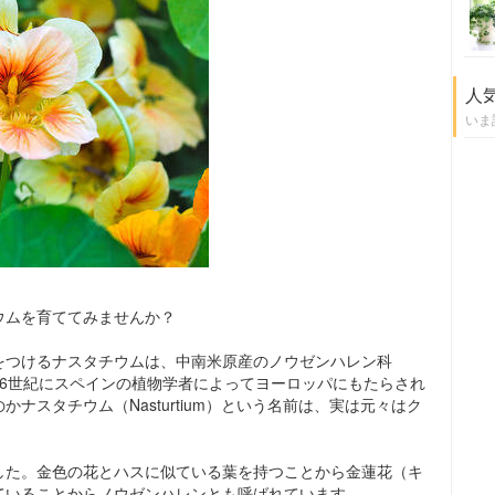
人
いま
ウムを育ててみませんか？
をつけるナスタチウムは、中南米原産のノウゼンハレン科
物。16世紀にスペインの植物学者によってヨーロッパにもたらされ
ナスタチウム（Nasturtium）という名前は、実は元々はク
した。金色の花とハスに似ている葉を持つことから金蓮花（キ
ていることからノウゼンハレンとも呼ばれています。