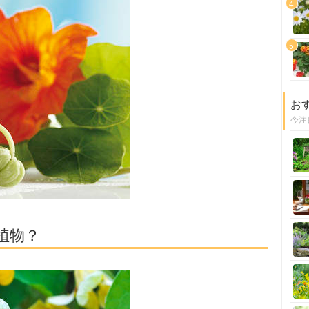
4
5
お
今注
植物？