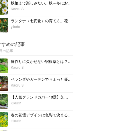
秋植えで楽しみたい。秋～冬におすすめの花9選
Kaoru.S
ランタナ（七変化）の育て方。花が終わったあとの切り戻し方法や花の増やし方
y.tada
すすめの記事
目の記事
庭作りに欠かせない宿根草とは？育て方のコツを知っておこう
Kaoru.S
ベランダやガーデンでちょっと優雅に。グランピング気分を楽しもう！
Kaoru.S
【人気グランドカバー10選】芝生の代わりにピッタリ！踏んでも大丈夫♪
kikurin
春の花壇デザインは色彩で決まる！失敗しないおしゃれな庭づくりとは？
kikurin