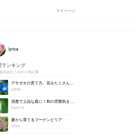
マイページ
lyrica
間ランキング
栽培あれこれの人気記事
アサガオの育て方。花をたくさん咲かせる方法や種の収穫方法
y.tada
清楚で上品な庭に！和の雰囲気を持つ植物の魅力～春・夏～
Kaoru.S
夏から育てるブーゲンビリア
lyrica