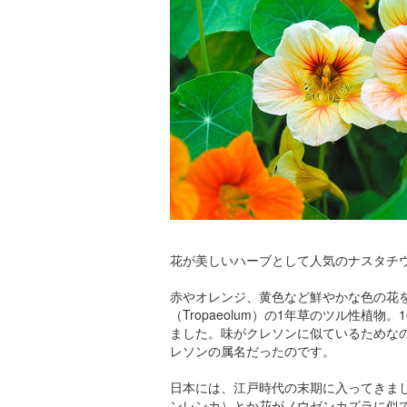
花が美しいハーブとして人気のナスタチ
赤やオレンジ、黄色など鮮やかな色の花
（Tropaeolum）の1年草のツル性植
ました。味がクレソンに似ているためなのか
レソンの属名だったのです。
日本には、江戸時代の末期に入ってきま
ンレンカ）とか花がノウゼンカズラに似