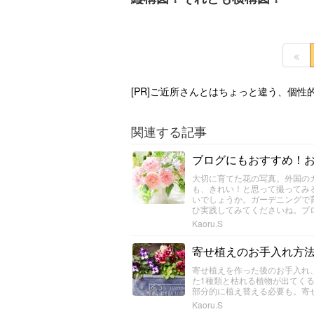
[PR]ご近所さんとはちょっと違う、個
関連する記事
ブログにもおすすめ！
大切に育てた花の写真。外国の
も、きれい！と思って撮ってみ
いでしょうか。ガーデニングで
ひ実践してみてくださいね。ブ
Kaoru.S
寄せ植えのお手入れ方
寄せ植えを作った後のお手入れ
た1種類と枯れる植物が出てく
部分的に植え替える必要も。寄
Kaoru.S