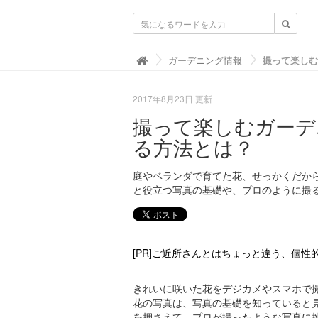
ガーデニングニュース.net
ガーデニング情報

2017年8月23日 更新
撮って楽しむガーデ
る方法とは？
庭やベランダで育てた花、せっかくだか
と役立つ写真の基礎や、プロのように撮
[PR]ご近所さんとはちょっと違う、個
きれいに咲いた花をデジカメやスマホで
花の写真は、写真の基礎を知っていると
を押さえて、プロが撮ったような写真に