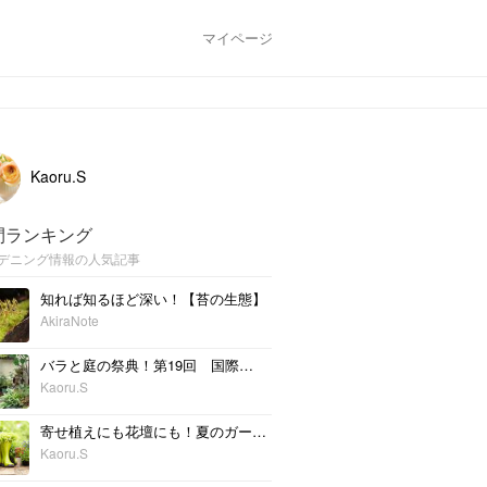
マイページ
Kaoru.S
間ランキング
デニング情報の人気記事
知れば知るほど深い！【苔の生態】
AkiraNote
バラと庭の祭典！第19回 国際バラとガーデニングショウ その２
Kaoru.S
寄せ植えにも花壇にも！夏のガーデニングにおすすめの花10選
Kaoru.S