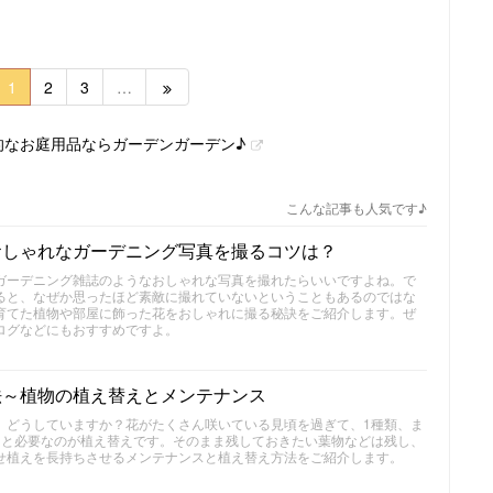
1
2
3
…
性的なお庭用品ならガーデンガーデン♪
こんな記事も人気です♪
おしゃれなガーデニング写真を撮るコツは？
ガーデニング雑誌のようなおしゃれな写真を撮れたらいいですよね。で
ると、なぜか思ったほど素敵に撮れていないということもあるのではな
育てた植物や部屋に飾った花をおしゃれに撮る秘訣をご紹介します。ぜ
ログなどにもおすすめですよ。
法～植物の植え替えとメンテナンス
、どうしていますか？花がたくさん咲いている見頃を過ぎて、1種類、ま
ると必要なのが植え替えです。そのまま残しておきたい葉物などは残し、
せ植えを長持ちさせるメンテナンスと植え替え方法をご紹介します。