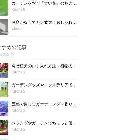
ガーデンを彩る「青い花」の魅力。色合わせのヒントやおすすめは？
Kaoru.S
お庭がなくても大丈夫！おしゃれなハンギングに挑戦してみよう
y.tada
すすめの記事
目の記事
寄せ植えのお手入れ方法～植物の植え替えとメンテナンス
Kaoru.S
ガーデングッズやエクステリアで簡単に。立体感のある庭作りのススメ
Kaoru.S
五感で楽しむガーデニング～香りを楽しむ植物を植えてみよう
Kaoru.S
ベランダやガーデンでちょっと優雅に。グランピング気分を楽しもう！
Kaoru.S