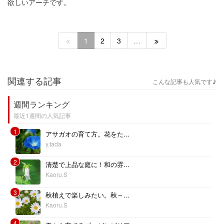
欲しいアーチです。
1
2
3
…
関連する記事
こんな記事も人気です♪
週間ランキング
最近1週間の人気記事
1
アサガオの育て方。花をた...
y.tada
2
清楚で上品な庭に！和の雰...
Kaoru.S
3
秋植えで楽しみたい。秋～...
Kaoru.S
4