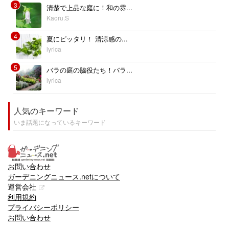
3
清楚で上品な庭に！和の雰...
Kaoru.S
4
夏にピッタリ！ 清涼感の...
lyrica
5
バラの庭の脇役たち！バラ...
lyrica
人気のキーワード
いま話題になっているキーワード
お問い合わせ
ガーデニングニュース.netについて
運営会社
利用規約
プライバシーポリシー
お問い合わせ