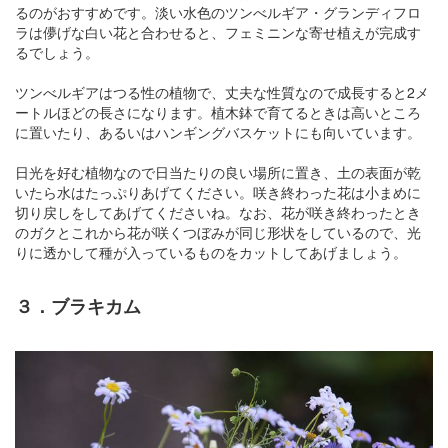
るのがおすすめです。淡い水色のツンべルギア・グランディフロ
ラは儚げな白い花と合わせると、フェミニンな寄せ植えが完成す
るでしょう。
ツンべルギアはつる性の植物で、丈夫な性質なので成長すると2メ
ートルほどの長さになります。植木鉢で育てるときは高いところ
に置いたり、あるいはハンギングバスケットにも向いています。
日光を好む植物なので日当たりの良い場所に置き、土の表面が乾
いたら水はたっぷりあげてください。咲き終わった花は小まめに
切り戻しをしてあげてくださいね。なお、花が咲き終わったとき
のガクとこれから花が咲くつぼみが同じ形状をしているので、光
りに透かして種が入っているものをカットしてあげましょう。
３．ブラキカム