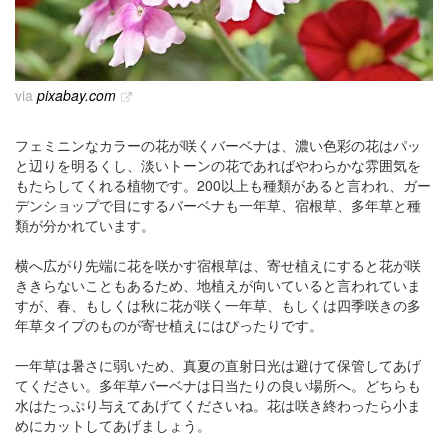
via
pixabay.com
フェミニンなカラーの花が咲くバーベナは、濃い色彩の花はパッ
と辺りを明るくし、淡いトーンの花であればやわらかな雰囲気を
もたらしてくれる植物です。200以上も種類があると言われ、ガー
デンショップで目にするバーベナも一年草、宿根草、多年草と種
類が分かれています。
横へ広がり先端に花を咲かす宿根草は、寄せ植えにすると花が咲
ききらないこともあるため、地植えが向いていると言われていま
すが、春、もしくは秋に花が咲く一年草、もしくは四季咲きの多
年草タイプのものが寄せ植えにはぴったりです。
一年草は暑さに弱いため、真夏の直射日光は避けて保管してあげ
てください。多年草バーベナは日当たりの良い場所へ。どちらも
水はたっぷり与えてあげてくださいね。花は咲き終わったら小ま
めにカットしてあげましょう。