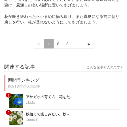
避け、風通しの良い場所に置いてあげましょう。
花が咲き終わったら小まめに摘み取り、また真夏になる前に切り
戻しを行い、枝が蒸れないようにしてあげましょう。
1
2
3
…
関連する記事
こんな記事も人気です♪
週間ランキング
最近1週間の人気記事
1
アサガオの育て方。花をた...
y.tada
2
秋植えで楽しみたい。秋～...
Kaoru.S