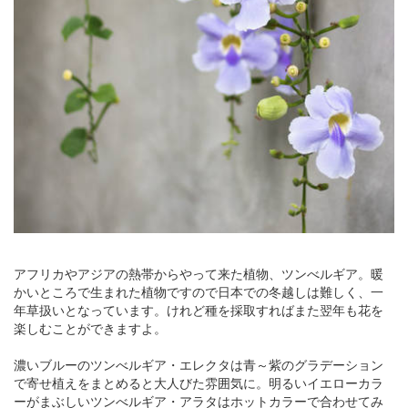
アフリカやアジアの熱帯からやって来た植物、ツンべルギア。暖
かいところで生まれた植物ですので日本での冬越しは難しく、一
年草扱いとなっています。けれど種を採取すればまた翌年も花を
楽しむことができますよ。
濃いブルーのツンべルギア・エレクタは青～紫のグラデーション
で寄せ植えをまとめると大人びた雰囲気に。明るいイエローカラ
ーがまぶしいツンべルギア・アラタはホットカラーで合わせてみ