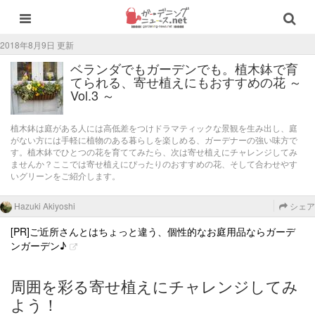
2018年8月9日 更新
ベランダでもガーデンでも。植木鉢で育
てられる、寄せ植えにもおすすめの花 ～
Vol.3 ～
植木鉢は庭がある人には高低差をつけドラマティックな景観を生み出し、庭
がない方には手軽に植物のある暮らしを楽しめる、ガーデナーの強い味方で
す。植木鉢でひとつの花を育ててみたら、次は寄せ植えにチャレンジしてみ
ませんか？ここでは寄せ植えにぴったりのおすすめの花、そして合わせやす
いグリーンをご紹介します。
Hazuki Akiyoshi
シェア
[PR]ご近所さんとはちょっと違う、個性的なお庭用品ならガーデ
ンガーデン♪
周囲を彩る寄せ植えにチャレンジしてみ
よう！