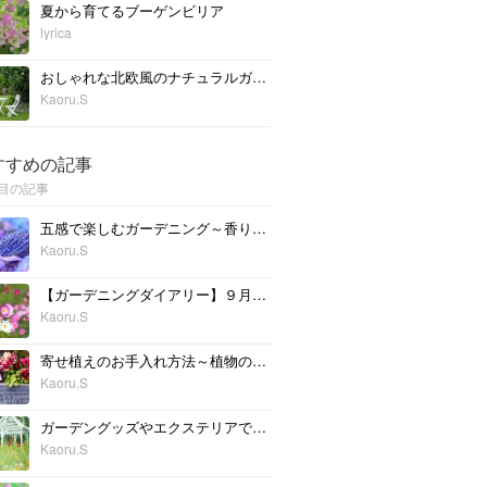
夏から育てるブーゲンビリア
lyrica
おしゃれな北欧風のナチュラルガーデニング！おすすめ植物も紹介
Kaoru.S
すすめの記事
目の記事
五感で楽しむガーデニング～香りを楽しむ植物を植えてみよう
Kaoru.S
【ガーデニングダイアリー】９月の庭仕事
Kaoru.S
寄せ植えのお手入れ方法～植物の植え替えとメンテナンス
Kaoru.S
ガーデングッズやエクステリアで簡単に。立体感のある庭作りのススメ
Kaoru.S