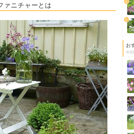
4
ファニチャーとは
5
お
今注