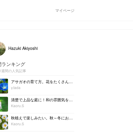
マイページ
Hazuki Akiyoshi
間ランキング
1週間の人気記事
アサガオの育て方。花をたくさん咲かせる方法や種の収穫方法
y.tada
清楚で上品な庭に！和の雰囲気を持つ植物の魅力～春・夏～
Kaoru.S
秋植えで楽しみたい。秋～冬におすすめの花9選
Kaoru.S