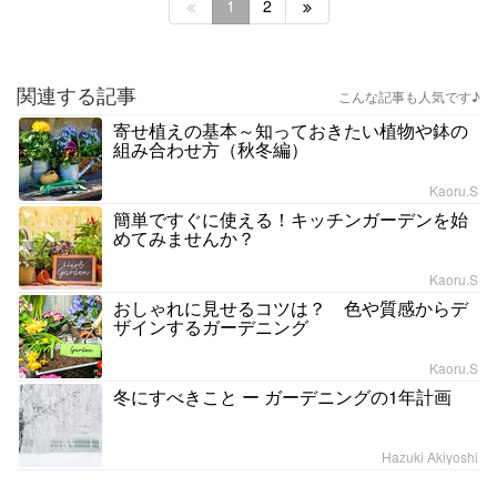
1
2
関連する記事
こんな記事も人気です♪
寄せ植えの基本～知っておきたい植物や鉢の
組み合わせ方（秋冬編）
Kaoru.S
簡単ですぐに使える！キッチンガーデンを始
めてみませんか？
Kaoru.S
おしゃれに見せるコツは？ 色や質感からデ
ザインするガーデニング
Kaoru.S
冬にすべきこと ー ガーデニングの1年計画
Hazuki Akiyoshi