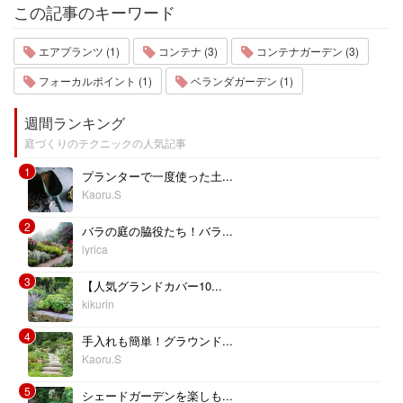
この記事のキーワード
エアプランツ (1)
コンテナ (3)
コンテナガーデン (3)
フォーカルポイント (1)
ベランダガーデン (1)
週間ランキング
庭づくりのテクニックの人気記事
1
プランターで一度使った土...
Kaoru.S
2
バラの庭の脇役たち！バラ...
lyrica
3
【人気グランドカバー10...
kikurin
4
手入れも簡単！グラウンド...
Kaoru.S
5
シェードガーデンを楽しも...