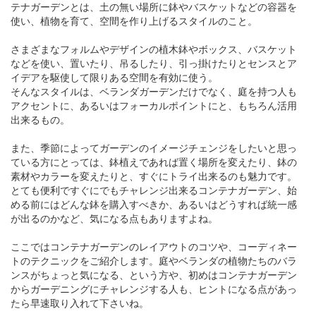
テナガーデンとは、土の無い場所に鉢やバスケットなどの容器を
使い、植物を育て、空間を作り上げるスタイルのこと。
さまざまなフォルムやデザインの植木鉢やボックス、バスケット
などを使い、置いたり、吊るしたり、引っ掛けたりとセンスとア
イデアを駆使して限りある空間を有効に使う。
そんなスタイルは、ベランダガーデンだけでなく、庭を持つ人も
アクセントに、あるいはフォーカルポイントにと、もちろん活用
出来るもの。
また、季節によってガーデンのイメージチェンジをしたいと思っ
ている方にとっては、鉢植えであれば置く場所を変えたり、鉢の
素材やカラーを変えたりと、すぐにトライ出来るのも魅力です。
とても便利ですぐにでもチャレンジ出来るコンテナガーデン、始
める前にはどんな鉢を購入すべきか、あるいはどうすれば統一感
が出るのかなど、気になる点もありますよね。
ここではコンテナガーデンのレイアウトのコツや、コーディネー
トのテクニックをご紹介します。庭やベランダの植物たちのバラ
ンスがちょっと気になる、という方や、初めはコンテナガーデン
からガーデニングにチャレンジする人も、ヒントになる点があっ
たら早速取り入れて下さいね。