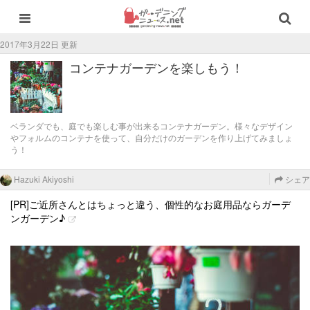
2017年3月22日 更新
コンテナガーデンを楽しもう！
ベランダでも、庭でも楽しむ事が出来るコンテナガーデン。様々なデザイン
やフォルムのコンテナを使って、自分だけのガーデンを作り上げてみましょ
う！
Hazuki Akiyoshi
シェア
[PR]ご近所さんとはちょっと違う、個性的なお庭用品ならガーデ
ンガーデン♪