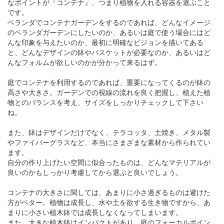
なポイントが『コンテナ』、つまり植物を入れる容器を選ぶこと
です。
ベランダでコンテナガーデンをするのであれば、どんなイメージ
のベランダガーデンにしたいのか、あるいは庭で使う場合にはど
んな印象を与えたいのか、最初に明確なビジョンを描いてある
と、どんなデザインの鉢やバスケットが必要なのか、あるいはど
んなフォルムが欲しいのかが分かって来るはず。
庭でコンテナを利用するのであれば、重要になってくるのが鉢の
高さや大きさ。ガーデンでの視線の流れを良く把握し、植えた植
物とのバランスを考え、サイズをしっかりチェックして下さい
ね。
また、鉢はデザインだけでなく、テラコッタ、土焼き、メタル製
やファイバーグラスなど、本当にさまざまな素材から作られてい
ます。
自分の作り上げたい空間に似合ったものは、どんなマテリアルが
良いのかもしっかり考慮してから選ぶと良いでしょう。
コンテナの大きさに関しては、あまりに小さ過ぎるものは避けた
方がベター。植物は成長し、水や土を欲する生き物ですから、あ
まりに小さい植木鉢では成長しなくなってしまいます。
また、大きな植木鉢はインパクトがあり、庭のフォーカルポイン