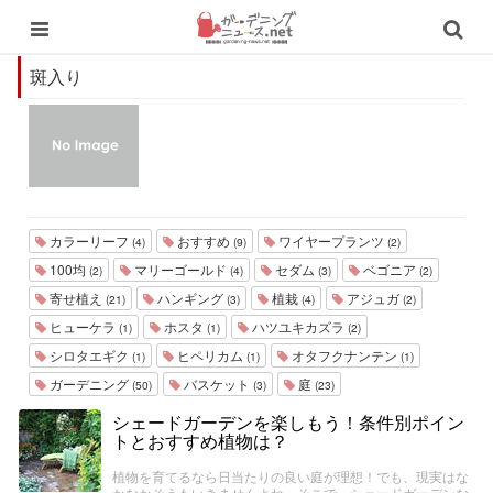
斑入り
カラーリーフ
おすすめ
ワイヤープランツ
(4)
(9)
(2)
100均
マリーゴールド
セダム
ベゴニア
(2)
(4)
(3)
(2)
寄せ植え
ハンギング
植栽
アジュガ
(21)
(3)
(4)
(2)
ヒューケラ
ホスタ
ハツユキカズラ
(1)
(1)
(2)
シロタエギク
ヒペリカム
オタフクナンテン
(1)
(1)
(1)
ガーデニング
バスケット
庭
(50)
(3)
(23)
シェードガーデンを楽しもう！条件別ポイン
トとおすすめ植物は？
植物を育てるなら日当たりの良い庭が理想！でも、現実はな
かなかそうもいきませんよね。そこで、シェードガーデンな