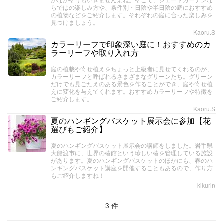
らではの楽しみ方や、条件別・日陰や半日陰の庭におすすめ
の植物などをご紹介します。それぞれの庭に合った楽しみを
見つけましょう。
Kaoru.S
カラーリーフで印象深い庭に！おすすめのカ
ラーリーフや取り入れ方
庭の植栽や寄せ植えをちょっと上級者に見せてくれるのが、
カラーリーフと呼ばれるさまざまなグリーンたち。グリーン
だけでも見ごたえのある景色を作ることができ、庭や寄せ植
えに変化を与えてくれます。おすすめカラーリーフや特徴を
ご紹介します。
Kaoru.S
夏のハンギングバスケット展示会に参加【花
選びもご紹介】
夏のハンギングバスケット展示会の講師をしました。岩手県
大船渡市に、世界の椿館という珍しい椿を管理している施設
があります。夏のハンギングバスケットのほかにも、春のハ
ンギングバスケット講座を開催することもあるので、作り方
もご紹介しますね！
kikurin
3 件