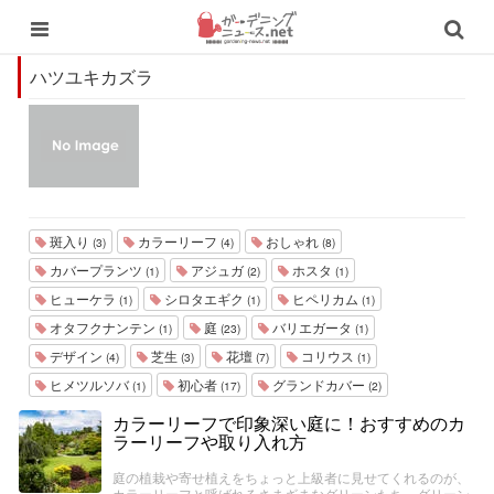
ハツユキカズラ
斑入り
カラーリーフ
おしゃれ
(3)
(4)
(8)
カバープランツ
アジュガ
ホスタ
(1)
(2)
(1)
ヒューケラ
シロタエギク
ヒペリカム
(1)
(1)
(1)
オタフクナンテン
庭
バリエガータ
(1)
(23)
(1)
デザイン
芝生
花壇
コリウス
(4)
(3)
(7)
(1)
ヒメツルソバ
初心者
グランドカバー
(1)
(17)
(2)
カラーリーフで印象深い庭に！おすすめのカ
ラーリーフや取り入れ方
庭の植栽や寄せ植えをちょっと上級者に見せてくれるのが、
カラーリーフと呼ばれるさまざまなグリーンたち。グリーン