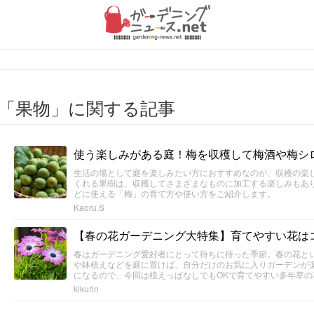
「果物」に関する記事
使う楽しみがある庭！梅を収穫して梅酒や梅シ
生活の場として庭を楽しみたい方におすすめなのが、収穫の楽
くれる果樹は、収穫してさまざまなものに加工する楽しみもあ
どに使える「梅」の育て方や使い方をご紹介します。
Kaoru.S
【春の花ガーデニング大特集】育てやすい花はコ
春はガーデニング愛好者にとって待ちに待った季節。春の花と
や鉢植えなどを庭に置けば、自分だけのお気に入りガーデンが
になるので、今回は植えっぱなしでもOKで育てやすい多年草の
kikurin