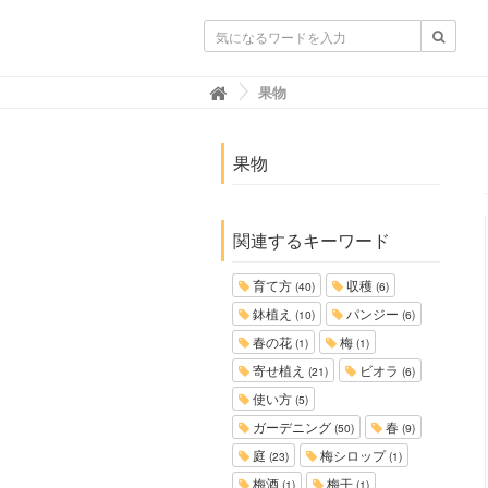
ガーデニングニュース.net
果物

果物
関連するキーワード
育て方
収穫
(40)
(6)
鉢植え
パンジー
(10)
(6)
春の花
梅
(1)
(1)
寄せ植え
ビオラ
(21)
(6)
使い方
(5)
ガーデニング
春
(50)
(9)
庭
梅シロップ
(23)
(1)
梅酒
梅干
(1)
(1)