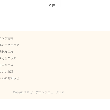
2 件
ニング情報
りのテクニック
培あれこれ
映えるグッズ
ちニュース
といいお話
からのお知らせ
Copyright © ガーデニングニュース.net