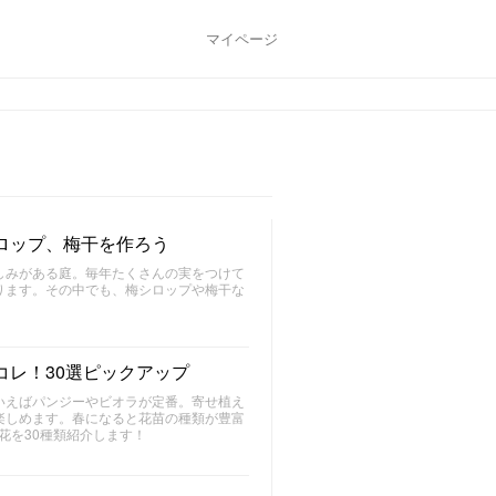
マイページ
ロップ、梅干を作ろう
しみがある庭。毎年たくさんの実をつけて
ります。その中でも、梅シロップや梅干な
レ！30選ピックアップ
いえばパンジーやビオラが定番。寄せ植え
楽しめます。春になると花苗の種類が豊富
花を30種類紹介します！