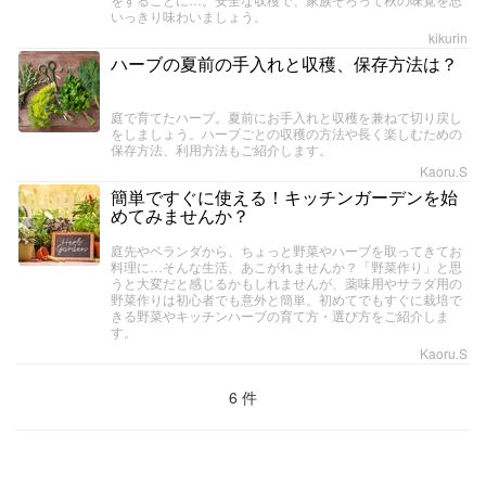
いっきり味わいましょう。
kikurin
ハーブの夏前の手入れと収穫、保存方法は？
庭で育てたハーブ。夏前にお手入れと収穫を兼ねて切り戻し
をしましょう。ハーブごとの収穫の方法や長く楽しむための
保存方法、利用方法もご紹介します。
Kaoru.S
簡単ですぐに使える！キッチンガーデンを始
めてみませんか？
庭先やベランダから、ちょっと野菜やハーブを取ってきてお
料理に…そんな生活、あこがれませんか？「野菜作り」と思
うと大変だと感じるかもしれませんが、薬味用やサラダ用の
野菜作りは初心者でも意外と簡単。初めてでもすぐに栽培で
きる野菜やキッチンハーブの育て方・選び方をご紹介しま
す。
Kaoru.S
6 件