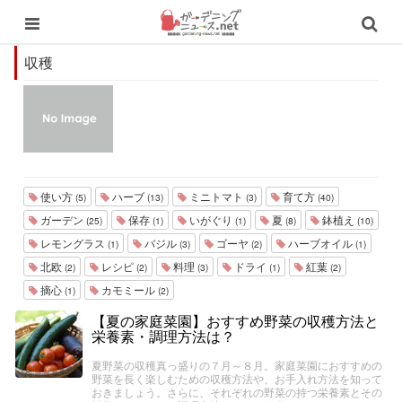
収穫
使い方
ハーブ
ミニトマト
育て方
(5)
(13)
(3)
(40)
ガーデン
保存
いがぐり
夏
鉢植え
(25)
(1)
(1)
(8)
(10)
レモングラス
バジル
ゴーヤ
ハーブオイル
(1)
(3)
(2)
(1)
北欧
レシピ
料理
ドライ
紅葉
(2)
(2)
(3)
(1)
(2)
摘心
カモミール
(1)
(2)
【夏の家庭菜園】おすすめ野菜の収穫方法と
栄養素・調理方法は？
夏野菜の収穫真っ盛りの７月～８月。家庭菜園におすすめの
野菜を長く楽しむための収穫方法や、お手入れ方法を知って
おきましょう。さらに、それぞれの野菜の持つ栄養素とその