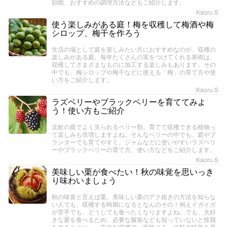
効能、おすすめの調理方法などもご紹介します。
Kaoru.S
使う楽しみがある庭！梅を収穫して梅酒や梅
シロップ、梅干を作ろう
生活の場として庭を楽しみたい方におすすめなのが、収穫の
楽しみがある庭。毎年たくさんの実をつけてくれる果樹は、
収穫してさまざまなものに加工する楽しみもあります。その
中でも、梅シロップや梅干などに使える「梅」の育て方や使
い方をご紹介します。
Kaoru.S
ラズベリーやブラックベリーを育ててみよ
う！使い方もご紹介
北欧の庭でよく見られるベリー類。育てて収穫できる植物っ
て楽しみも倍増しますよね。そんなベリーの中でも、庭やプ
ランターでも育てやすく、ジャムなどに使いやすいラズベリ
ーやブラックベリーの育て方、使い方などをご紹介します。
Kaoru.S
美味しい栗が食べたい！秋の味覚を思いっき
り味わいましょう
秋の味覚と言えば栗。美味しい栗のアク抜きの方法を知らな
い人でも、収穫する時期になるとなんのその！例えイガイガ
が苦手でも、どうしても食べたくなりますよね。でも、大好
きな栗を食べるため、必要な服装なども知っていないと怪我
をすることに…。安全な収穫で、家族そろって秋の味覚を思