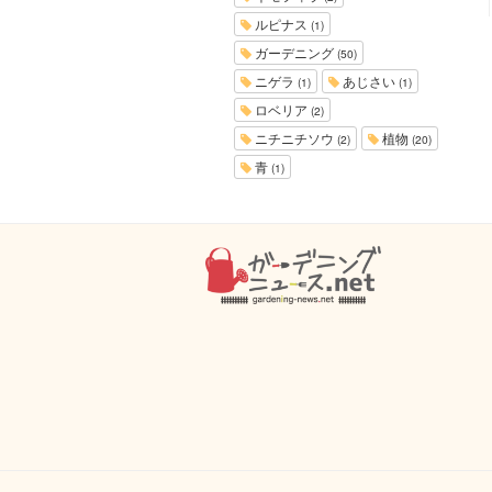
ルピナス
(1)
ガーデニング
(50)
ニゲラ
あじさい
(1)
(1)
ロベリア
(2)
ニチニチソウ
植物
(2)
(20)
青
(1)