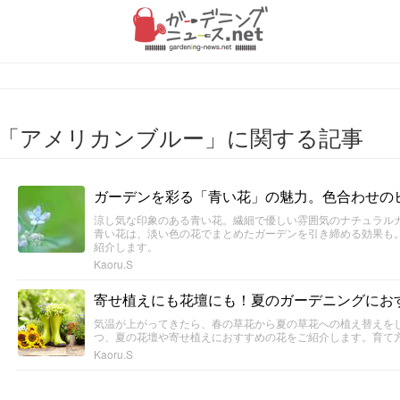
「アメリカンブルー」に関する記事
ガーデンを彩る「青い花」の魅力。色合わせの
涼し気な印象のある青い花。繊細で優しい雰囲気のナチュラル
青い花は、淡い色の花でまとめたガーデンを引き締める効果も
紹介します。
Kaoru.S
寄せ植えにも花壇にも！夏のガーデニングにおす
気温が上がってきたら、春の草花から夏の草花への植え替えを
つ、夏の花壇や寄せ植えにおすすめの花をご紹介します。育て
Kaoru.S