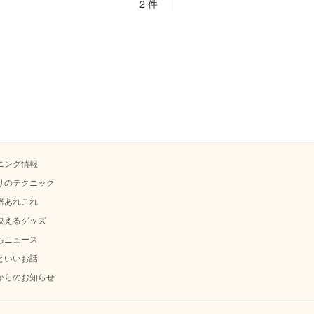
2 件
ニング情報
りのテクニック
培あれこれ
映えるグッズ
ちニュース
といいお話
からのお知らせ