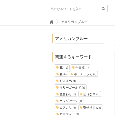
ガーデニングニュース.net
アメリカンブルー

アメリカンブルー
関連するキーワード
花
千日紅
(12)
(1)
夏
ポーチュラカ
(8)
(1)
おすすめ
(9)
マリーゴールド
(4)
色合わせ
忘れな草
(1)
(1)
ボッグセージ
(1)
ムスカリ
寄せ植え
(3)
(21)
ネモフィラ
(2)