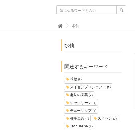
ガーデニングニュース.net
水仙

水仙
関連するキーワード
球根
(8)
スイセンプロジェクト
(1)
趣味の園芸
(2)
ジャクリーン
(1)
チューリップ
(1)
柳生真吾
スイセン
(1)
(3)
Jacqueline
(1)