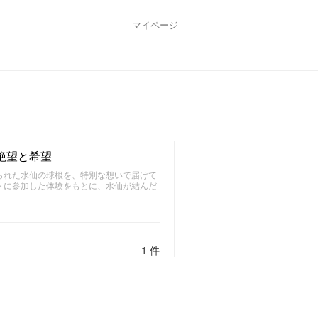
マイページ
絶望と希望
られた水仙の球根を、特別な想いで届けて
トに参加した体験をもとに、水仙が結んだ
1 件