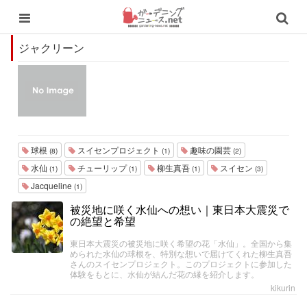
ジャクリーン
球根
スイセンプロジェクト
趣味の園芸
(8)
(1)
(2)
水仙
チューリップ
柳生真吾
スイセン
(1)
(1)
(1)
(3)
Jacqueline
(1)
被災地に咲く水仙への想い｜東日本大震災で
の絶望と希望
東日本大震災の被災地に咲く希望の花「水仙」。全国から集
められた水仙の球根を、特別な想いで届けてくれた柳生真吾
さんのスイセンプロジェクト。このプロジェクトに参加した
体験をもとに、水仙が結んだ花の縁を紹介します。
kikurin