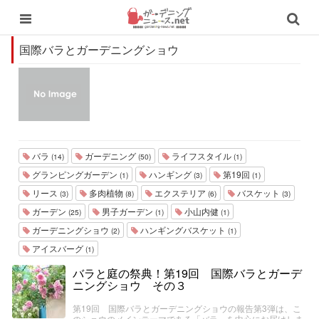
国際バラとガーデニングショウ
バラ
ガーデニング
ライフスタイル
(14)
(50)
(1)
グランピングガーデン
ハンギング
第19回
(1)
(3)
(1)
リース
多肉植物
エクステリア
バスケット
(3)
(8)
(6)
(3)
ガーデン
男子ガーデン
小山内健
(25)
(1)
(1)
ガーデニングショウ
ハンギングバスケット
(2)
(1)
アイスバーグ
(1)
バラと庭の祭典！第19回 国際バラとガーデ
ニングショウ その３
第19回 国際バラとガーデニングショウの報告第3弾は、こ
のショウのメインテーマである「バラ」を中心にお届けしま