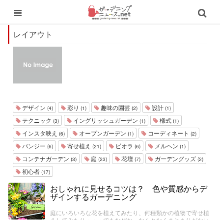
レイアウト
デザイン
彩り
趣味の園芸
設計
(4)
(1)
(2)
(1)
テクニック
イングリッシュガーデン
様式
(3)
(1)
(1)
インスタ映え
オープンガーデン
コーディネート
(6)
(1)
(2)
パンジー
寄せ植え
ビオラ
メルヘン
(6)
(21)
(6)
(1)
コンテナガーデン
庭
花壇
ガーデングッズ
(3)
(23)
(7)
(2)
初心者
(17)
おしゃれに見せるコツは？ 色や質感からデ
ザインするガーデニング
庭にいろいろな花を植えてみたり、何種類かの植物で寄せ植
えしてみたり・・・でもなぜか、なんとなくまとまりがない