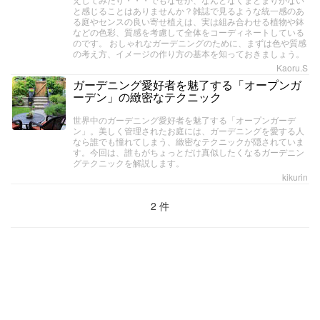
と感じることはありませんか？雑誌で見るような統一感のあ
る庭やセンスの良い寄せ植えは、実は組み合わせる植物や鉢
などの色彩、質感を考慮して全体をコーディネートしている
のです。 おしゃれなガーデニングのために、まずは色や質感
の考え方、イメージの作り方の基本を知っておきましょう。
Kaoru.S
ガーデニング愛好者を魅了する「オープンガ
ーデン」の緻密なテクニック
世界中のガーデニング愛好者を魅了する「オープンガーデ
ン」。美しく管理されたお庭には、ガーデニングを愛する人
なら誰でも憧れてしまう、緻密なテクニックが隠されていま
す。今回は、誰もがちょっとだけ真似したくなるガーデニン
グテクニックを解説します。
kikurin
2 件