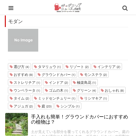
モダン
選び方
タマリュウ
リゾート
インテリア
(4)
(1)
(2)
(2)
おすすめ
グラウンドカバー
モンステラ
(9)
(1)
(2)
ストレリチア
インドア
極楽鳥花
(1)
(2)
(1)
ウンベラータ
ゴムの木
グリーン
おしゃれ
(1)
(1)
(4)
(8)
タイム
ミッドセンチュリー
リシマキア
(2)
(1)
(1)
アジュガ
庭
シンプル
(2)
(23)
(1)
手入れも簡単！グラウンドカバーにおすすめ
の植物は？
土が見えている部分を覆ってくれるグラウンドカバー。庭の
おしゃれな演出にも役立ちます。グラウンドカバーの役割や