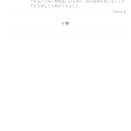
できるだけ長い期間楽しめる花や、秋の風情を感じることの
できる花などを集めてみました。
Kaoru.S
1 件