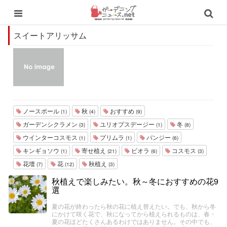
スイートアリッサム
ノースポール
秋
おすすめ
(1)
(4)
(9)
ガーデンシクラメン
ユリオプスデージー
冬
(3)
(1)
(8)
ウインターコスモス
プリムラ
パンジー
(1)
(1)
(6)
キンギョソウ
寄せ植え
ビオラ
コスモス
(1)
(21)
(6)
(3)
花壇
花
秋植え
(7)
(12)
(3)
秋植えで楽しみたい。秋～冬におすすめの花9
選
夏の花が終わったら秋の花に植え替えたい。でも、秋から冬
にかけて咲く花で、秋になってから植えられるものは、春・
夏の花ほどたくさんあるわけではありません。その中でも、