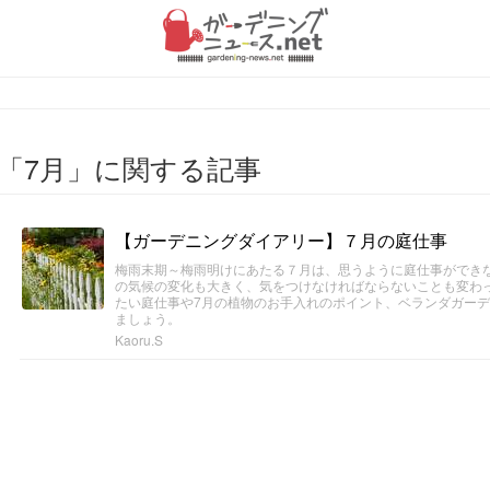
「7月」に関する記事
【ガーデニングダイアリー】７月の庭仕事
梅雨末期～梅雨明けにあたる７月は、思うように庭仕事ができ
の気候の変化も大きく、気をつけなければならないことも変わ
たい庭仕事や7月の植物のお手入れのポイント、ベランダガー
ましょう。
Kaoru.S