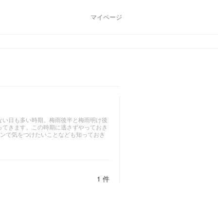
マイページ
ない日も多い時期。梅雨後半と梅雨明け後
ってきます。この時期に逃さずやっておき
デンで気をつけたいことなども知っておき
1 件