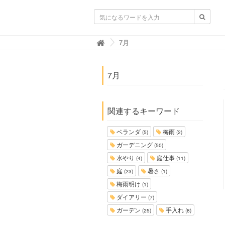
ガーデニングニュース.net
7月

7月
関連するキーワード
ベランダ
梅雨
(5)
(2)
ガーデニング
(50)
水やり
庭仕事
(4)
(11)
庭
暑さ
(23)
(1)
梅雨明け
(1)
ダイアリー
(7)
ガーデン
手入れ
(25)
(8)