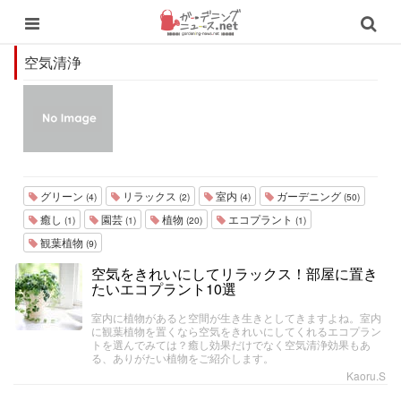
空気清浄
グリーン
リラックス
室内
ガーデニング
(4)
(2)
(4)
(50)
癒し
園芸
植物
エコプラント
(1)
(1)
(20)
(1)
観葉植物
(9)
空気をきれいにしてリラックス！部屋に置き
たいエコプラント10選
室内に植物があると空間が生き生きとしてきますよね。室内
に観葉植物を置くなら空気をきれいにしてくれるエコプラン
トを選んでみては？癒し効果だけでなく空気清浄効果もあ
る、ありがたい植物をご紹介します。
Kaoru.S