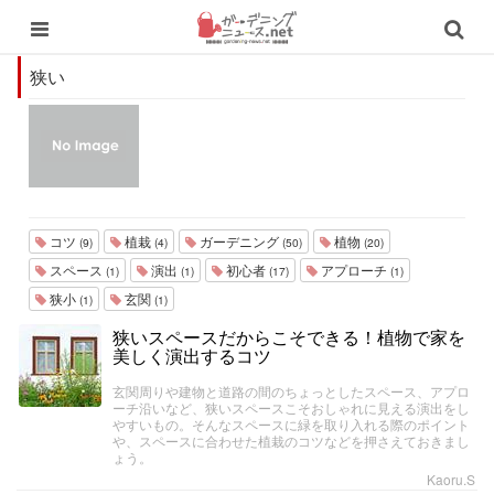
狭い
コツ
植栽
ガーデニング
植物
(9)
(4)
(50)
(20)
スペース
演出
初心者
アプローチ
(1)
(1)
(17)
(1)
狭小
玄関
(1)
(1)
狭いスペースだからこそできる！植物で家を
美しく演出するコツ
玄関周りや建物と道路の間のちょっとしたスペース、アプロ
ーチ沿いなど、狭いスペースこそおしゃれに見える演出をし
やすいもの。そんなスペースに緑を取り入れる際のポイント
や、スペースに合わせた植栽のコツなどを押さえておきまし
ょう。
Kaoru.S