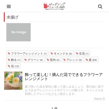
水揚げ
フラワーアレンジメント
キャンドル
生花
(1)
(2)
(1)
飾る
グリーン
室内
アレンジ
庭
(1)
(4)
(4)
(3)
(23)
花
(12)
飾って楽しむ！摘んだ花でできるフラワーア
レンジメント
庭で咲いた花を室内に飾って楽しみましょう。茎の短い花で
もできるアレンジメントやグリーンの飾り方、キャンドルを
利用したアレンジなどもご紹介します。
Kaoru.S
1 件