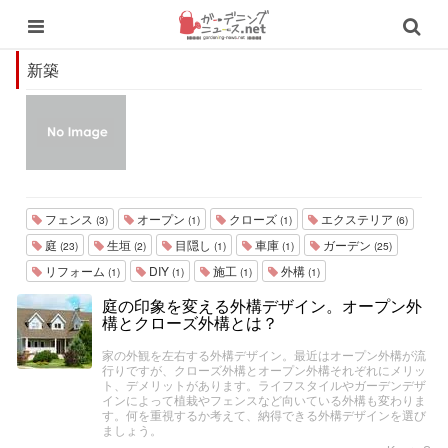
新築
フェンス
オープン
クローズ
エクステリア
(3)
(1)
(1)
(6)
庭
生垣
目隠し
車庫
ガーデン
(23)
(2)
(1)
(1)
(25)
リフォーム
DIY
施工
外構
(1)
(1)
(1)
(1)
庭の印象を変える外構デザイン。オープン外
構とクローズ外構とは？
家の外観を左右する外構デザイン。最近はオープン外構が流
行りですが、クローズ外構とオープン外構それぞれにメリッ
ト、デメリットがあります。ライフスタイルやガーデンデザ
インによって植栽やフェンスなど向いている外構も変わりま
す。何を重視するか考えて、納得できる外構デザインを選び
ましょう。