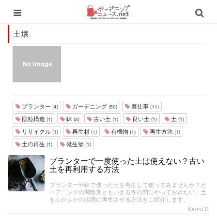
土壌
プランター
ガーデニング
庭仕事
(4)
(50)
(11)
団粒構造
鉢
古い土
良い土
土
(1)
(3)
(1)
(1)
(1)
リサイクル
再生材
有機物
再生方法
(1)
(1)
(1)
(1)
土の再生
微生物
(1)
(1)
プランターで一度使った土は使えない？古い
土を再利用する方法
プランターや鉢で使った土を再生して使ってみませんか？ガ
ーデニングの閑散期ともいえる冬の間にやっておきたい、土
をふかふかの状態に再生させる方法をご紹介します。
Kaoru.S