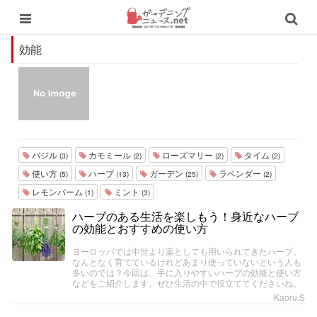
効能
バジル
カモミール
ローズマリー
タイム
(3)
(2)
(2)
(2)
使い方
ハーブ
ガーデン
ラベンダー
(5)
(13)
(25)
(2)
レモンバーム
ミント
(1)
(3)
ハーブのある生活を楽しもう！身近なハーブ
の効能とおすすめの使い方
ヨーロッパでは中世より薬としても用いられてきたハーブ。
なんとなく育てているけれどあまり使っていないという人も
多いのでは？今回は、手に入りやすいハーブの効能と使い方
などをご紹介します。ぜひ生活の中で役立ててくださいね。
Kaoru.S