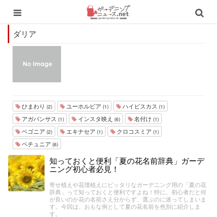
ダリア
ひまわり
ユーホルビア
ハイビスカス
(2)
(1)
(1)
アガパンサス
インスタ映え
名付け
(1)
(6)
(1)
ベゴニア
エキナセア
クロコスミア
(2)
(1)
(1)
ペチュニア
(6)
知っておくと便利「夏の花名前辞典」ガーデ
ニング初心者必見！
寄せ植えや花壇植えにピッタリなガーデニング用の「夏の花
辞典」って知っておくと便利ですよね！特に、初心者だと何
が良いのか花の名前さえ分からず、選ぶのに迷ってしまいま
す。今回は、おもな例として夏の花名前を色別に紹介しま
す。