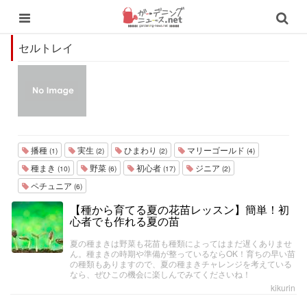
セルトレイ
播種
実生
ひまわり
マリーゴールド
(1)
(2)
(2)
(4)
種まき
野菜
初心者
ジニア
(10)
(6)
(17)
(2)
ペチュニア
(6)
【種から育てる夏の花苗レッスン】簡単！初
心者でも作れる夏の苗
夏の種まきは野菜も花苗も種類によってはまだ遅くありませ
ん。種まきの時期や準備が整っているならOK！育ちの早い苗
の種類もありますので、夏の種まきチャレンジを考えている
なら、ぜひこの機会に楽しんでみてくださいね！
kikurin