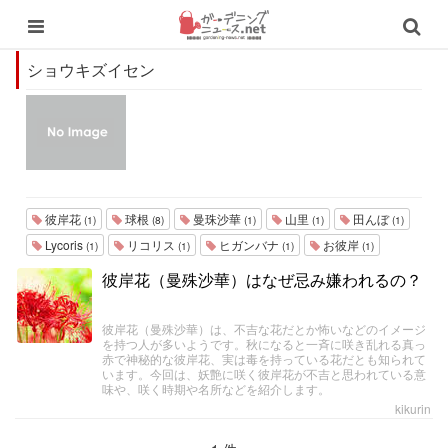
ショウキズイセン
彼岸花
球根
曼珠沙華
山里
田んぼ
(1)
(8)
(1)
(1)
(1)
Lycoris
リコリス
ヒガンバナ
お彼岸
(1)
(1)
(1)
(1)
彼岸花（曼殊沙華）はなぜ忌み嫌われるの？
彼岸花（曼殊沙華）は、不吉な花だとか怖いなどのイメージ
を持つ人が多いようです。秋になると一斉に咲き乱れる真っ
赤で神秘的な彼岸花、実は毒を持っている花だとも知られて
います。今回は、妖艶に咲く彼岸花が不吉と思われている意
味や、咲く時期や名所などを紹介します。
kikurin