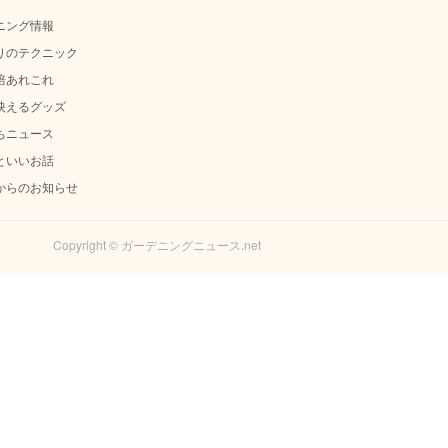
ニング情報
りのテクニック
培あれこれ
映えるグッズ
ちニュース
といいお話
からのお知らせ
Copyright © ガーデニングニュース.net