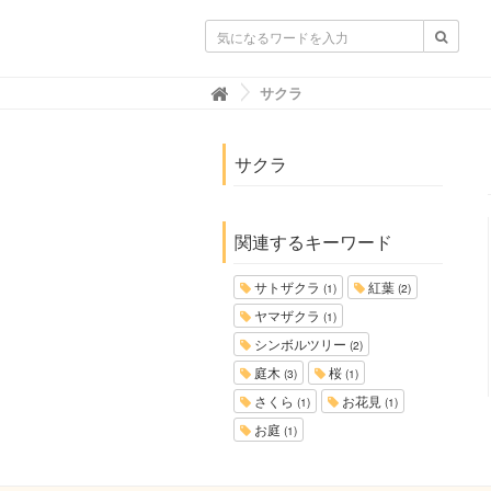
ガーデニングニュース.net
サクラ

サクラ
関連するキーワード
サトザクラ
紅葉
(1)
(2)
ヤマザクラ
(1)
シンボルツリー
(2)
庭木
桜
(3)
(1)
さくら
お花見
(1)
(1)
お庭
(1)