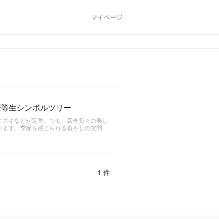
マイページ
優等生シンボルツリー
ミズキなどが定番。でも、四季折々の美し
います。季節を感じられる癒やしの空間
。
1 件