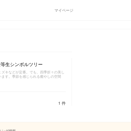
マイページ
優等生シンボルツリー
ミズキなどが定番。でも、四季折々の美し
います。季節を感じられる癒やしの空間
。
1 件
ニング情報