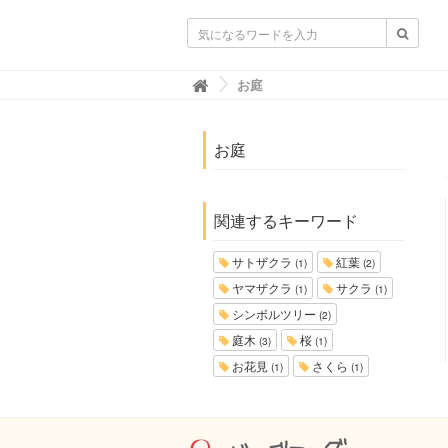
ガーデニングニュース.net
お庭

お庭
関連するキーワード
サトザクラ
紅葉
(1)
(2)
ヤマザクラ
サクラ
(1)
(1)
シンボルツリー
(2)
庭木
桜
(3)
(1)
お花見
さくら
(1)
(1)