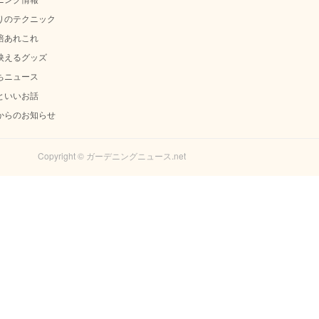
りのテクニック
培あれこれ
映えるグッズ
ちニュース
といいお話
からのお知らせ
Copyright © ガーデニングニュース.net