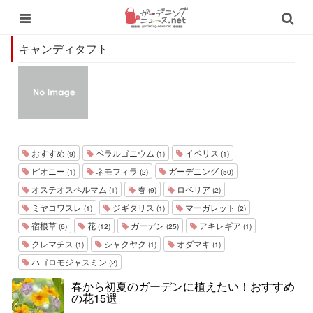
キャンディタフト
おすすめ
ペラルゴニウム
イベリス
(9)
(1)
(1)
ピオニー
ネモフィラ
ガーデニング
(1)
(2)
(50)
オステオスペルマム
春
ロベリア
(1)
(9)
(2)
ミヤコワスレ
ジギタリス
マーガレット
(1)
(1)
(2)
宿根草
花
ガーデン
アキレギア
(6)
(12)
(25)
(1)
クレマチス
シャクヤク
オダマキ
(1)
(1)
(1)
ハゴロモジャスミン
(2)
春から初夏のガーデンに植えたい！おすすめ
の花15選