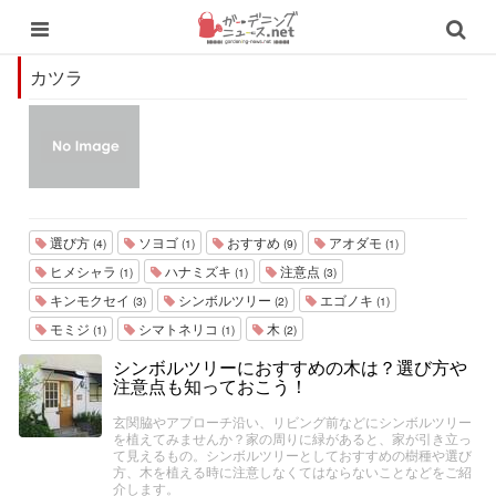
カツラ
選び方
ソヨゴ
おすすめ
アオダモ
(4)
(1)
(9)
(1)
ヒメシャラ
ハナミズキ
注意点
(1)
(1)
(3)
キンモクセイ
シンボルツリー
エゴノキ
(3)
(2)
(1)
モミジ
シマトネリコ
木
(1)
(1)
(2)
シンボルツリーにおすすめの木は？選び方や
注意点も知っておこう！
玄関脇やアプローチ沿い、リビング前などにシンボルツリー
を植えてみませんか？家の周りに緑があると、家が引き立っ
て見えるもの。シンボルツリーとしておすすめの樹種や選び
方、木を植える時に注意しなくてはならないことなどをご紹
介します。