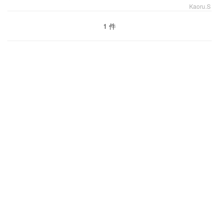
Kaoru.S
1 件