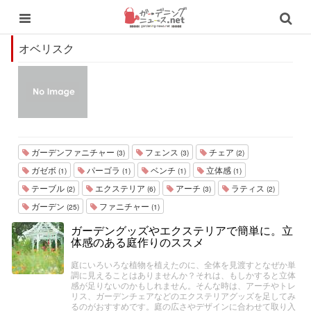
オベリスク
ガーデンファニチャー
フェンス
チェア
(3)
(3)
(2)
ガゼボ
パーゴラ
ベンチ
立体感
(1)
(1)
(1)
(1)
テーブル
エクステリア
アーチ
ラティス
(2)
(6)
(3)
(2)
ガーデン
ファニチャー
(25)
(1)
ガーデングッズやエクステリアで簡単に。立
体感のある庭作りのススメ
庭にいろいろな植物を植えたのに、全体を見渡すとなぜか単
調に見えることはありませんか？それは、もしかすると立体
感が足りないのかもしれません。そんな時は、アーチやトレ
リス、ガーデンチェアなどのエクステリアグッズを足してみ
るのがおすすめです。庭の広さやデザインに合わせて取り入