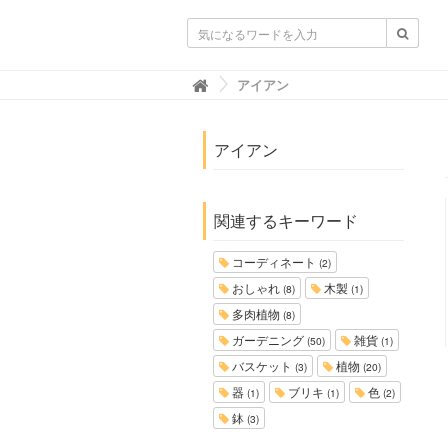
ガーデニングニュース.net
アイアン

アイアン
関連するキーワード
コーディネート
(2)
おしゃれ
木製
(8)
(1)
多肉植物
(8)
ガーデニング
雑貨
(50)
(1)
バスケット
植物
(3)
(20)
器
ブリキ
色
(1)
(1)
(2)
鉢
(3)