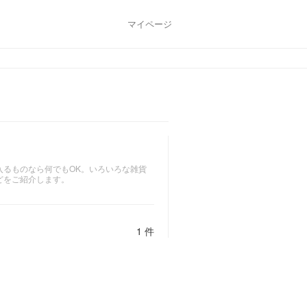
マイページ
入るものなら何でもOK。いろいろな雑貨
どをご紹介します。
1 件